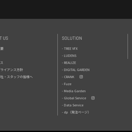
T US
SOLUTION
概要
- TREE VFX
- LUDENS
セス
- REALIZE
プライアンス方針
- DIGITAL GARDEN
力会社・スタッフの皆様へ
- CRANK
- Fuze
- Media Garden
- Global Service
- Data Service
- dp（発注ページ）