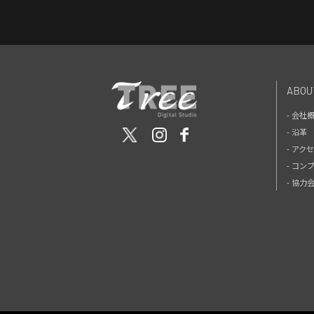
ABOU
- 会社
- 沿革
- アク
- コン
- 協