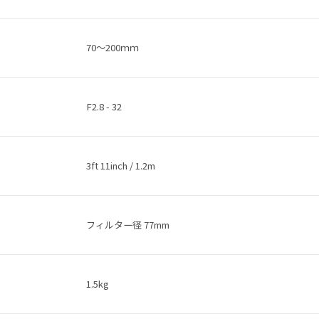
70～200ｍｍ
F2.8 - 32
3ft 11inch / 1.2m
フィルター径 77mm
1.5kg