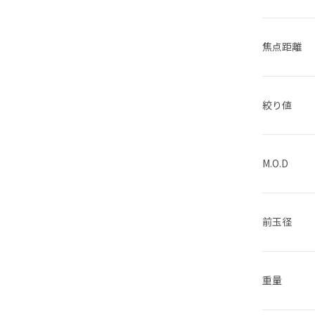
焦点距離
絞り値
M.O.D
前玉径
重量