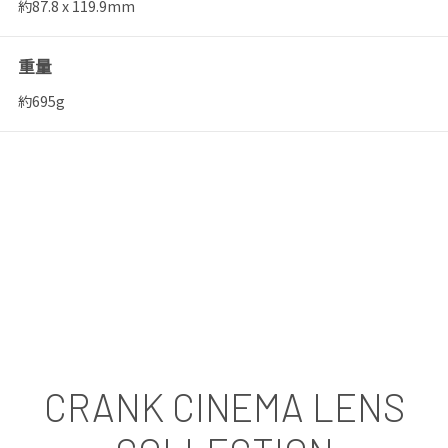
約87.8 x 119.9mm
重量
約695g
CRANK CINEMA LENS