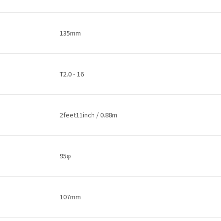
135mm
T2.0 - 16
2feet11inch / 0.88m
95φ
107mm