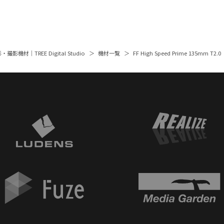
撮影機材｜TREE Digital Studio
機材一覧
FF High Speed Prime 135mm T2.0