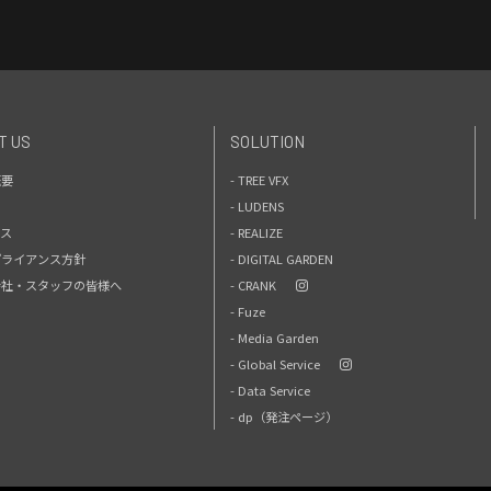
T US
SOLUTION
概要
- TREE VFX
- LUDENS
セス
- REALIZE
プライアンス方針
- DIGITAL GARDEN
力会社・スタッフの皆様へ
- CRANK
- Fuze
- Media Garden
- Global Service
- Data Service
- dp（発注ページ）