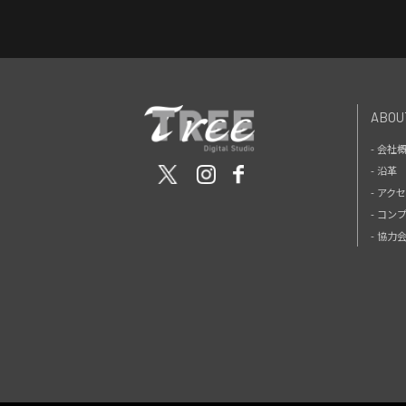
ABOU
- 会社
- 沿革
- アク
- コン
- 協