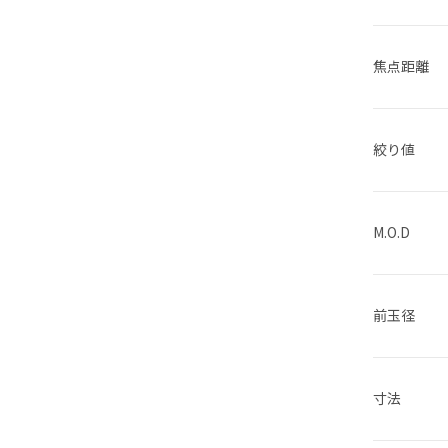
焦点距離
絞り値
M.O.D
前玉径
寸法