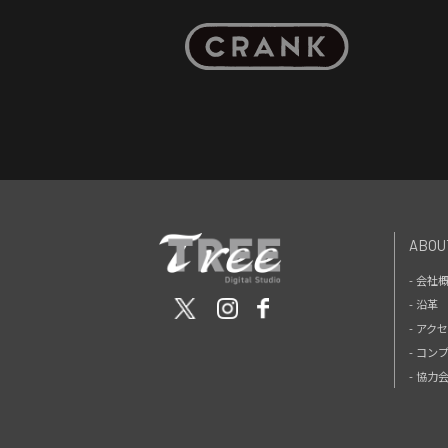
ABOU
- 会社
- 沿革
- アク
- コン
- 協