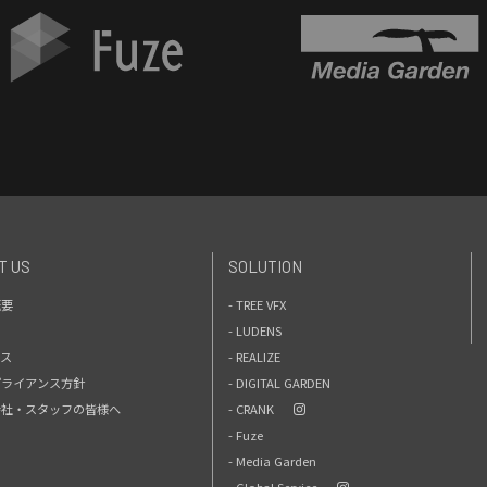
T US
SOLUTION
概要
- TREE VFX
- LUDENS
セス
- REALIZE
プライアンス方針
- DIGITAL GARDEN
力会社・スタッフの皆様へ
- CRANK
- Fuze
- Media Garden
- Global Service