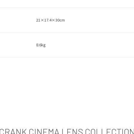
21×17.4×30cm
8.6kg
CRANK CINEMA LENS COLLECTIO