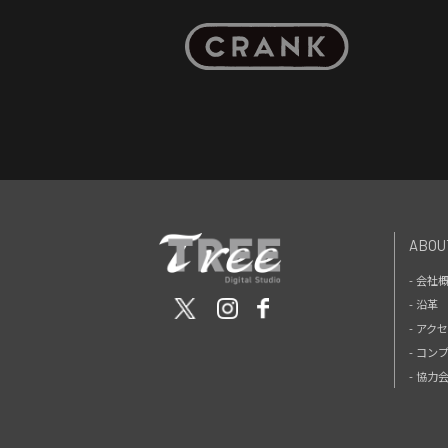
ABOU
- 会社
- 沿革
- アク
- コン
- 協