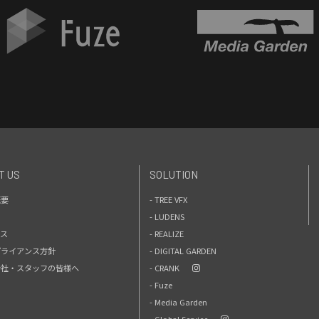
T US
SOLUTION
概要
- TREE VFX
- LUDENS
セス
- REALIZE
プライアンス方針
- DIGITAL GARDEN
力会社・スタッフの皆様へ
- CRANK
- Fuze
- Media Garden
- Global Service