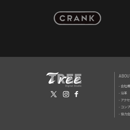
ABOU
- 会社
- 沿革
- アク
- コン
- 協