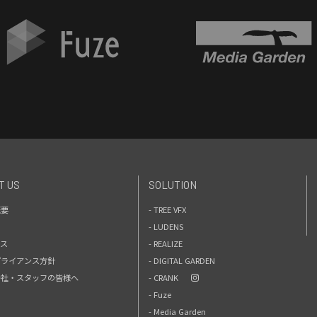
T US
SOLUTION
概要
- TREE VFX
- LUDENS
セス
- REALIZE
プライアンス方針
- DIGITAL GARDEN
力会社・スタッフの皆様へ
- CRANK
- Fuze
- Media Garden