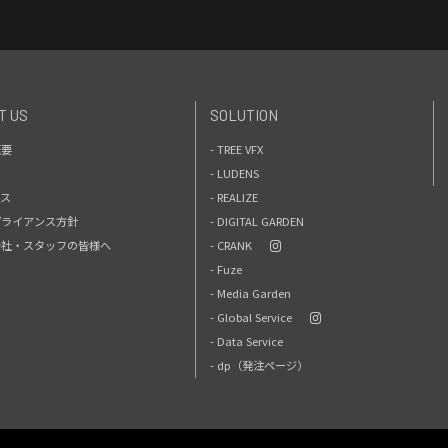
T US
SOLUTION
概要
- TREE VFX
- LUDENS
セス
- REALIZE
プライアンス方針
- DIGITAL GARDEN
力会社・スタッフの皆様へ
- CRANK
- Fuze
- Media Garden
- Global Service
- Data Service
- dp（発注ページ）