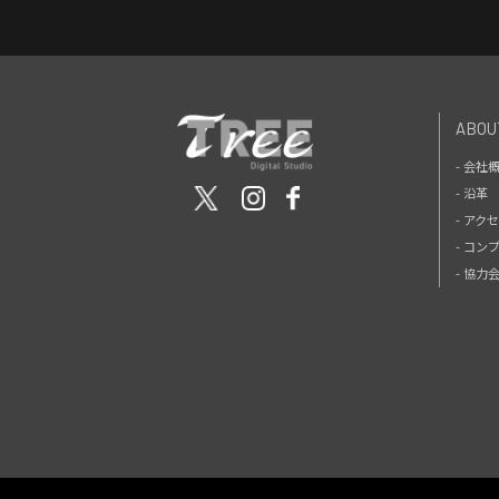
ABOU
- 会社
- 沿革
- アク
- コン
- 協