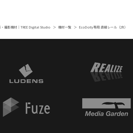
撮影機材｜TREE Digital Studio
機材一覧
EcoDolly専用 直線レール（2ft）