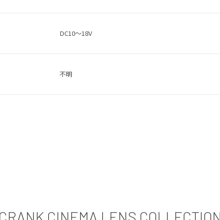
DC10～18V
不明
CRANK CINEMA LENS COLLECTIO