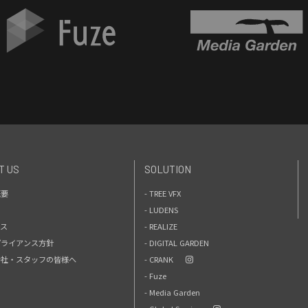
T US
SOLUTION
概要
- TREE VFX
- LUDENS
セス
- REALIZE
プライアンス方針
- DIGITAL GARDEN
力会社・スタッフの皆様へ
- CRANK
- Fuze
- Media Garden