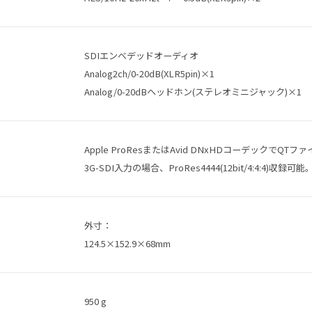
SDIエンべデッドオーディオ
Analog2ch/0-20dB(XLR5pin)×1
Analog/0-20dBヘッドホン(ステレオミニジャック)×1
Apple ProResまたはAvid DNxHDコーデックでQT
3G-SDI入力の場合、ProRes4444(12bit/4:4:4)収録可能
外寸：
124.5×152.9×68mm
950 g