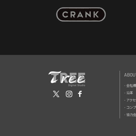
ABOU
- 会社
- 沿革
- アク
- コン
- 協