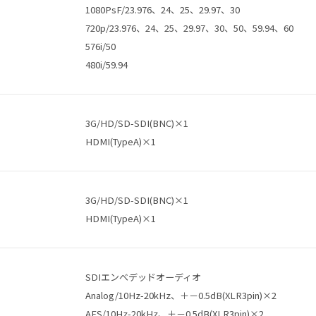
1080PsF/23.976、24、25、29.97、30
720p/23.976、24、25、29.97、30、50、59.94、60
576i/50
480i/59.94
3G/HD/SD-SDI(BNC)×1
HDMI(TypeA)×1
3G/HD/SD-SDI(BNC)×1
HDMI(TypeA)×1
SDIエンべデッドオーディオ
Analog/10Hz-20kHz、＋－0.5dB(XLR3pin)×2
AES/10Hz-20kHz、＋－0.5dB(XLR3pin)×2