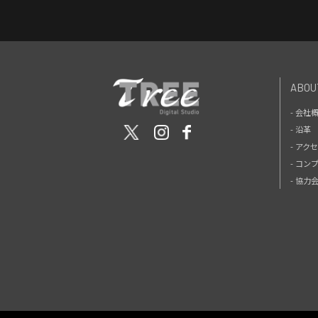
ABOU
- 会社
- 沿革
- アク
- コン
- 協