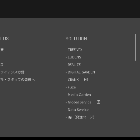
T US
SOLUTION
概要
- TREE VFX
- LUDENS
セス
- REALIZE
プライアンス方針
- DIGITAL GARDEN
力会社・スタッフの皆様へ
- CRANK
- Fuze
- Media Garden
- Global Service
- Data Service
- dp（発注ページ）