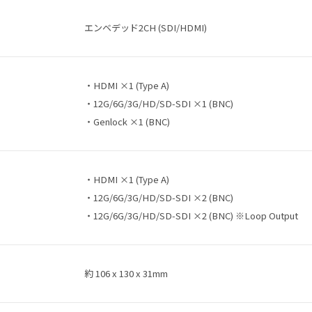
エンベデッド2CH (SDI/HDMI)
・HDMI ×1 (Type A)
・12G/6G/3G/HD/SD-SDI ×1 (BNC)
・Genlock ×1 (BNC)
・HDMI ×1 (Type A)
・12G/6G/3G/HD/SD-SDI ×2 (BNC)
・12G/6G/3G/HD/SD-SDI ×2 (BNC) ※Loop Output
約 106 x 130 x 31mm