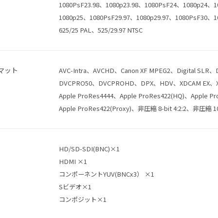
1080PsF23.98、1080p23.98、1080PsF24、1080p24、
1080p25、1080PsF29.97、1080p29.97、1080PsF30、1
625/25 PAL、525/29.97 NTSC
マット
AVC-Intra、AVCHD、Canon XF MPEG2、Digital SLR
DVCPRO50、DVCPROHD、DPX、HDV、XDCAM EX、X
Apple ProRes4444、Apple ProRes422(HQ)、Apple Pr
Apple ProRes422(Proxy)、非圧縮 8-bit 4:2:2、非圧縮 10-b
HD/SD-SDI(BNC)×1
HDMI ×1
コンポーネントYUV(BNCx3） ×1
Sビデオ×1
コンポジット×1