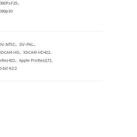
1080PsF25、
080p30
、DV-NTSC、DV-PAL、
DCAM HD、XDCAM HD422、
oRes422、Apple ProRes(LT)、
it 4:2:2