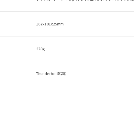
167x101x25mm
428g
Thunderbolt給電