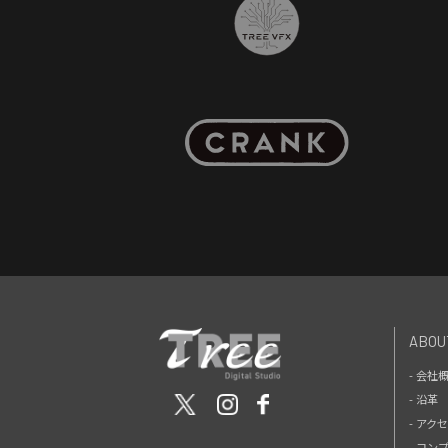
ABOU
- 会社
- 沿革
- アク
- コン