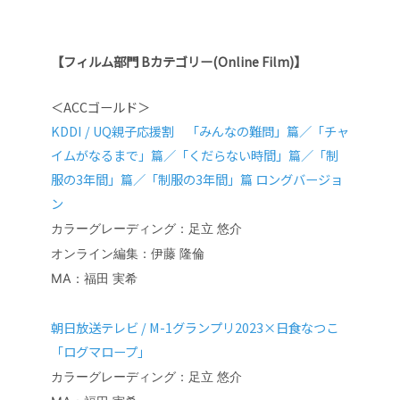
【フィルム部門 Bカテゴリー(
Online Film
)】
＜ACCゴールド＞
KDDI /
UQ
親子応援割 「みんなの難問」篇／「チャ
イムがなるまで」篇／「くだらない時間」篇／「制
服の
3
年間」篇／「制服の
3
年間」篇
ロングバージョ
ン
カラーグレーディング：足立 悠介
オンライン編集：伊藤 隆倫
MA：福田 実希
朝日放送テレビ /
M-1グランプリ2023×日食なつこ
「ログマロープ」
カラーグレーディング：足立 悠介