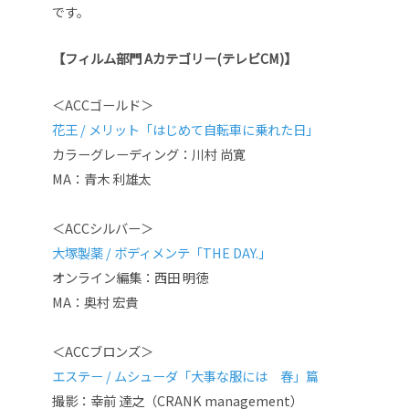
です。
【フィルム部門 Aカテゴリー(テレビCM)】
＜ACCゴールド＞
花王 / メリット「はじめて自転車に乗れた日」
カラーグレーディング：川村 尚寛
MA：青木 利雄太
＜ACCシルバー＞
大塚製薬 / ボディメンテ「
THE DAY.」
オンライン編集：西田 明徳
MA：奥村 宏貴
＜ACCブロンズ＞
エステー / ムシューダ「大事な服には 春」篇
撮影：幸前 達之（CRANK management）