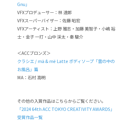
Gnu」
VFXプロデューサー：林 達郎
VFXスーパーバイザー：佐藤 昭宏
VFXアーティスト：上野 雅志・加藤 美智子・小嶋 裕
士・金子 一打・山中 渓太・秦 駿介
＜ACCブロンズ＞
クラシエ / mä & më Latte ボディソープ「雲の中の
お風呂」篇
MA：石村 高明
その他の入賞作品はこちらからご覧ください。
「2024 64th ACC TOKYO CREATIVITY AWARDS」
受賞作品一覧