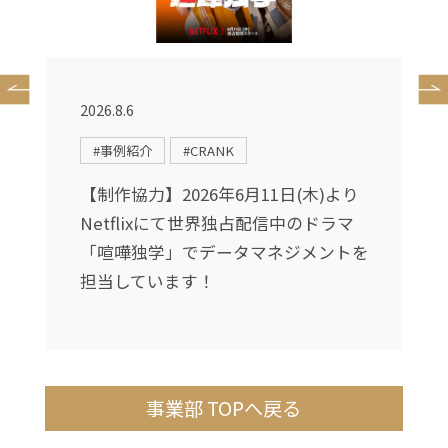
2026.8.6
2
#事例紹介
#CRANK
〜
【制作協力】2026年6月11日(木)より
転
Netflixにて世界独占配信中のドラマ
て
「喧嘩独学」でデータマネジメントを
担当しています！
事業部 TOPへ戻る