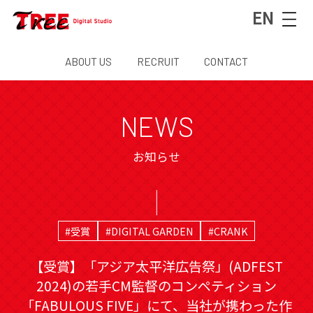
EN
ABOUT US
RECRUIT
CONTACT
NEWS
お知らせ
#受賞
#DIGITAL GARDEN
#CRANK
【受賞】「アジア太平洋広告祭」(ADFEST
2024)の若手CM監督のコンペティション
「FABULOUS FIVE」にて、当社が携わった作