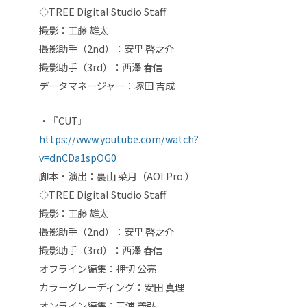
◇TREE Digital Studio Staff
撮影：工藤 雄太
撮影助手（2nd）：安里 啓之介
撮影助手（3rd）：西澤 春信
データマネージャー：塚田 吉成
・『CUT』
https://www.youtube.com/watch?
v=dnCDa1spOG0
脚本・演出：裏山 菜月（AOI Pro.）
◇TREE Digital Studio Staff
撮影：工藤 雄太
撮影助手（2nd）：安里 啓之介
撮影助手（3rd）：西澤 春信
オフライン編集：押切 公亮
カラーグレーディング：安田 真理
オンライン編集：三浦 義弘