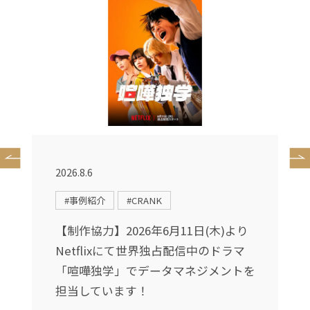
2026.8.6
2
#事例紹介
#CRANK
〜
【制作協力】2026年6月11日(木)より
転
Netflixにて世界独占配信中のドラマ
て
「喧嘩独学」でデータマネジメントを
担当しています！