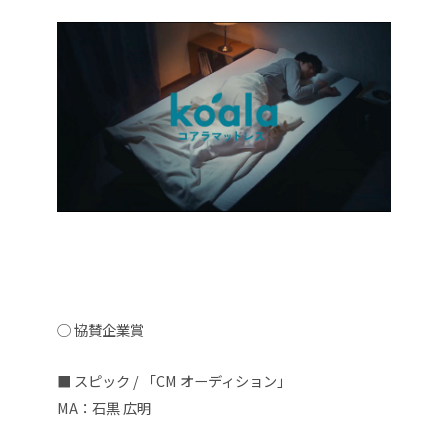
◯ 協賛企業賞
■
スピック
/ 「CM オーディション」
MA：石黒 広明