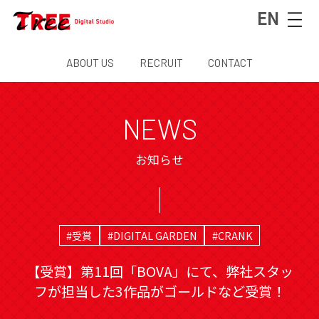
EN
ABOUT US
RECRUIT
CONTACT
NEWS
お知らせ
#受賞
#DIGITAL GARDEN
#CRANK
【受賞】第11回「BOVA」にて、弊社スタッ
フが担当した3作品がゴールドなど受賞！