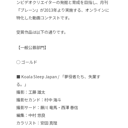
ンビデオクリエイターの発掘と育成を目指し、月刊
『ブレーン』が2013年より実施する、オンラインに
特化した動画コンテストです。
受賞作品は以下の通りです。
【一般公募部門】
◯ ゴールド
■ Koala Sleep Japan / 「夢役者たち、失業す
る。」
撮影：
工藤 雄太
撮影セカンド：村中 海斗
撮影サード：藤川 竜馬・西澤 春信
編集：中村 悠良
カラリスト：
安田 真理