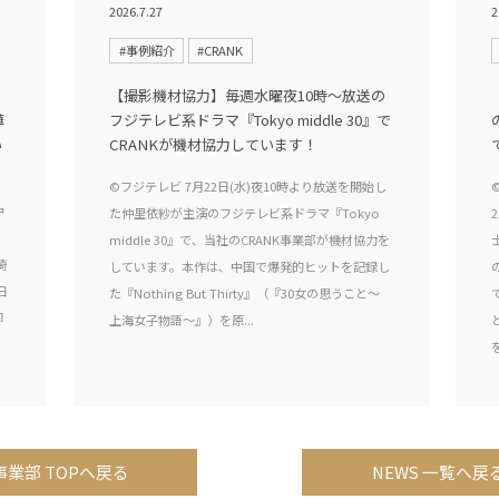
2026.7.27
2
#事例紹介
#CRANK
【撮影機材協力】毎週水曜夜10時〜放送の
嘩
フジテレビ系ドラマ『Tokyo middle 30』で
い
CRANKが機材協力しています！
©フジテレビ 7月22日(水)夜10時より放送を開始し
中
た仲里依紗が主演のフジテレビ系ドラマ『Tokyo
middle 30』で、当社のCRANK事業部が機材協力を
埼
しています。本作は、中国で爆発的ヒットを記録し
日
た『Nothing But Thirty』（『30女の思うこと～
脚
上海女子物語～』）を原...
事業部 TOPへ戻る
NEWS 一覧へ戻