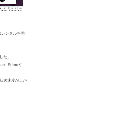
B」のレンタルを開
ました。
e Primeや
タ転送速度が上が