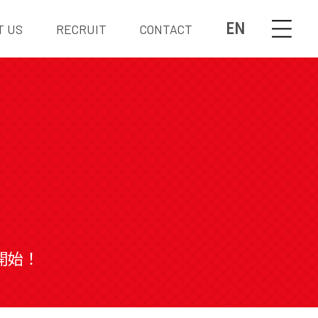
EN
T US
RECRUIT
CONTACT
ル開始！