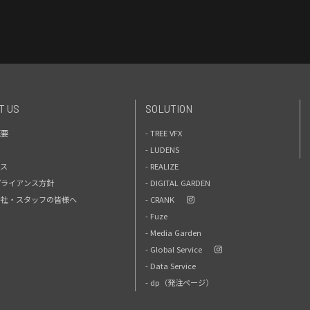
T US
SOLUTION
概要
- TREE VFX
- LUDENS
セス
- REALIZE
プライアンス方針
- DIGITAL GARDEN
力会社・スタッフの皆様へ
- CRANK
- Fuze
- Media Garden
- Global Service
- Data Service
- dp（発注ページ）