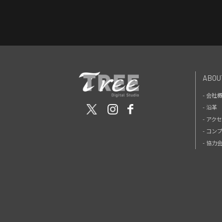
ABOU
- 会社
- 沿革
- アク
- コン
- 協