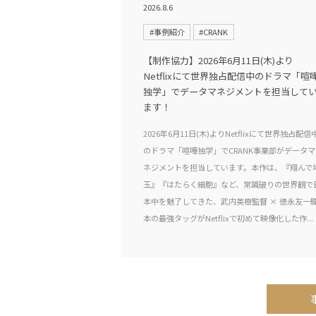
2026.8.6
#事例紹介
#CRANK
【制作協力】2026年6月11日(木)より
Netflixにて世界独占配信中のドラマ「喧
独学」でデータマネジメントを担当して
ます！
2026年6月11日(木)よりNetflixにて世界独占配信
のドラマ「喧嘩独学」でCRANK事業部がデータマ
ネジメントを担当しています。本作は、『翔んで
玉』『はたらく細胞』など、常識破りの世界観で
本中を魅了してきた、武内英樹監督 × 徳永友一
本の最強タッグがNetflixで初めて映像化した作...