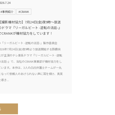
026.7.24
#事例紹介
#CRANK
【撮影機材協力】7月24日(金)夜9時〜放送
のドラマ『リーガルビート -逆転の法廷-』
でCRANKが機材協力をしています！
©「リーガルビート -逆転の法廷-」製作委員会
2026年7月24日(金)夜9時より放送開始する鈴鹿央
士が主演のテレ東系ドラマ『リーガルビート -逆転
の法廷-』で、当社のCRANK事業部が機材協力をし
ています。本作は、3人の凸凹弁護士チームが一丸
となって依頼人のあげられない声に耳を傾け、真実
を導き...
る