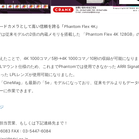
ドカメラとして高い信頼を誇る「Phantom Flex 4K」
゙は従来モデルの2倍の内蔵メモリを搭載した 「Phantom Flex 4K 128G
たことで、4K 1000コマ／5秒→4K
1000コマ／10秒の収録が可能になり
マウント仕様のため、これまでPhantomでは使用できなかった ARRI Signatur
IEといった LPLレンズが使用可能になりました。
「CineMag」も最新の「5e」モデルになっており、従来モデルよりもデー
ーに作業できます。
ジ
担当営業、もしくは下記連絡先まで！
-6083 FAX : 03-5447-6084
kizai@tdsi.co.jp