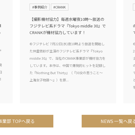
#事例紹介
#CRANK
【撮影機材協力】毎週水曜夜10時〜放送の
嘩
フジテレビ系ドラマ『Tokyo middle 30』で
い
CRANKが機材協力しています！
©フジテレビ 7月22日(水)夜10時より放送を開始し
中
た仲里依紗が主演のフジテレビ系ドラマ『Tokyo
middle 30』で、当社のCRANK事業部が機材協力を
埼
しています。本作は、中国で爆発的ヒットを記録し
日
た『Nothing But Thirty』（『30女の思うこと～
脚
上海女子物語～』）を原...
事業部 TOPへ戻る
NEWS 一覧へ戻