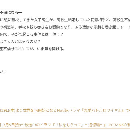
不倫になる━
年C組に転校してきた女子高生が、高校生結婚していた初恋相手と、高校生不
の初恋は、学校や親も巻き込む騒動となり、ある凄惨な悲劇を巻き起こす━
C組で、やがて起こる事件とは一体！？
は？大人とは何なのか？
園不倫サスペンスが、いま幕を開ける。
い！
29日(木)より世界配信開始となるNetflixドラマ『恋愛バトルロワイヤル』でC
】7月5日(金)〜放送中のドラマ『「私をもらって」〜追憶編〜』でCRANKが