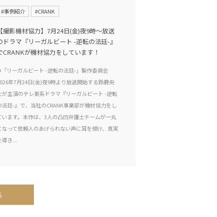
#事例紹介
#CRANK
【撮影機材協力】7月24日(金)夜9時〜放送
のドラマ『リーガルビート -逆転の法廷-』
でCRANKが機材協力をしています！
©「リーガルビート -逆転の法廷-」製作委員会
2026年7月24日(金)夜9時より放送開始する鈴鹿央
士が主演のテレ東系ドラマ『リーガルビート -逆転
の法廷-』で、当社のCRANK事業部が機材協力をし
ています。本作は、3人の凸凹弁護士チームが一丸
となって依頼人のあげられない声に耳を傾け、真実
を導き...
る