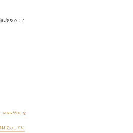
倫に堕ちる！？
！
RANKがDITを
機材協力してい