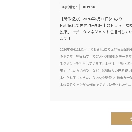
#事例紹介
#CRANK
【制作協力】2026年6月11日(木)より
Netflixにて世界独占配信中のドラマ「喧
独学」でデータマネジメントを担当して
ます！
2026年6月11日(木)よりNetflixにて世界独占配信
のドラマ「喧嘩独学」でCRANK事業部がデータマ
ネジメントを担当しています。本作は、『翔んで
玉』『はたらく細胞』など、常識破りの世界観で
本中を魅了してきた、武内英樹監督 × 徳永友一
本の最強タッグがNetflixで初めて映像化した作...