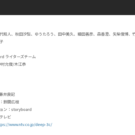
代和人、秋田汐梨、ゆうたろう、田中美久、細田善彦、森香澄、矢柴俊博、
子
ard
ライターズチーム
中村允俊
/
木江恭
藤井良記
：鈴間広枝
ョン：
storyboard
テレビ
tps://www.ntv.co.jp/deep-3c/