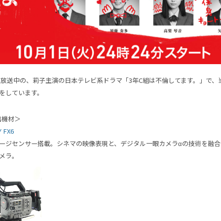
)より放送中の、莉子主演の日本テレビ系ドラマ「3年C組は不倫してます。」で、当
をしています
。
出機材＞
 FX6
ージセンサー搭載。シネマの映像表現と、デジタル一眼カメラαの技術を融合
メラ。