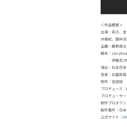
＜作品概要＞
出演：莉子、杢
井美紀、
国仲涼
企画：藤野良太
脚本：
storybo
伊藤忍
/
演出：松本花奈
音楽：松室政哉
制作：吉田絵
プロデュース：
プロデューサー
制作プロダクシ
製作著作：日本
公式サイト：
ht