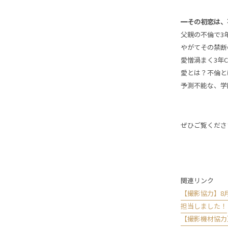
━その初恋は、
父親の不倫で3
やがてその禁断
愛憎渦まく3年
愛とは？不倫と
予測不能な、学
ぜひご覧くださ
関連リンク
【撮影協力】8月
担当しました！
【撮影機材協力