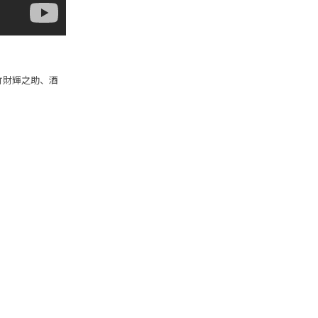
竹財輝之助、酒