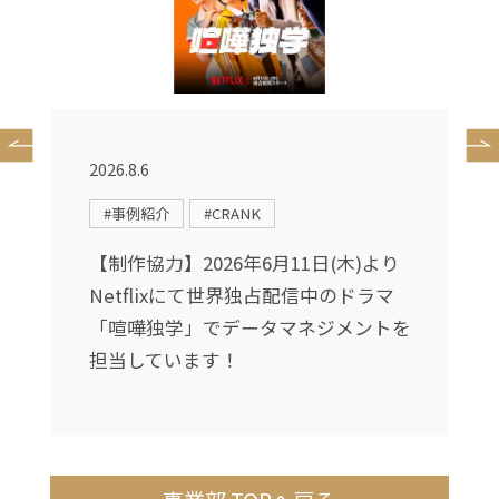
2026.8.6
2
#事例紹介
#CRANK
〜
【制作協力】2026年6月11日(木)より
転
Netflixにて世界独占配信中のドラマ
て
「喧嘩独学」でデータマネジメントを
担当しています！