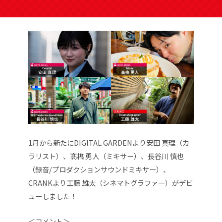
1月から新たにDIGITAL GARDENより安田 真理（カ
ラリスト）、髙𣘺 勇人（ミキサー）、長谷川 慎也
（録音/プロダクションサウンドミキサー）、
CRANKより工藤 雄太（
シネマトグラファー
）がデビ
ューしました！
＜コメント＞