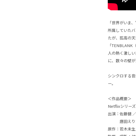
「世界がいま、“
所属していたバ
たが、孤高の天
「TENBLA
人の熱く激しい
に、数々の壁が
シンクロする音
ー。
＜作品概要＞
Netflixシリ
出演：佐藤健 
唐田えりか／
原作：若木未生