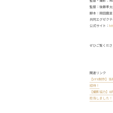
監督・撮影：柿
監督：後藤孝太
脚本：岡田麿里
共同エグゼクテ
公式サイト：
ht
ぜひご覧くださ
関連リンク
【VFX制作】
招待！
【撮影協力】8月
担当しました！