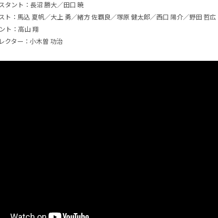
スタント：長沼 勝大／田口 暁
ティスト：馬込 夏帆／大上 勇／緒方 佐覇良／塚原 健太郎／西口 陽介／野田 哲広
タント：高山 翔
レクター：小木曽 功治