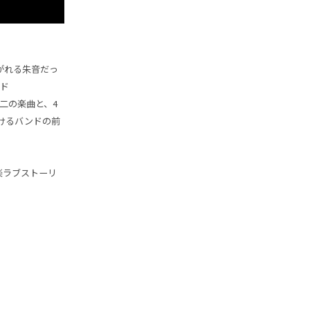
がれる朱音だっ
ド
二の楽曲と、4
続けるバンドの前
楽ラブストーリ