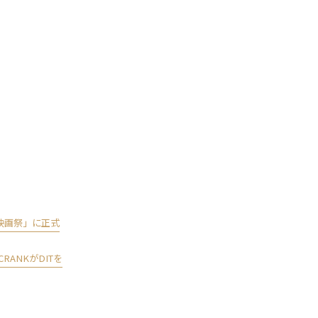
映画祭」に正式
RANKがDITを