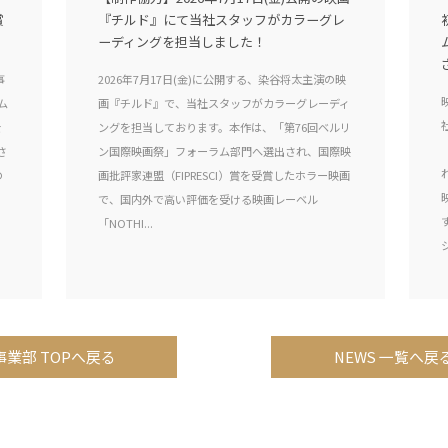
賞
『チルド』にて当社スタッフがカラーグレ
ーディングを担当しました！
事
2026年7月17日(金)に公開する、染谷将太主演の映
ム
画『チルド』で、当社スタッフがカラーグレーディ
を
ングを担当しております。本作は、「第76回ベルリ
さ
ン国際映画祭」フォーラム部門へ選出され、国際映
の
画批評家連盟（FIPRESCI）賞を受賞したホラー映画
で、国内外で高い評価を受ける映画レーベル
「NOTHI...
事業部 TOPへ戻る
NEWS 一覧へ戻