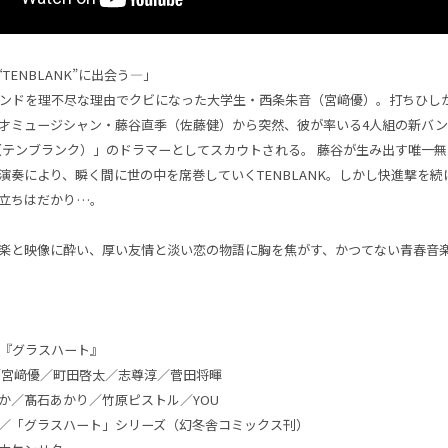
TENBLANK”に出会う—」
ンドを理不尽な理由でクビになった大学生・西条朱音（宮﨑優）。打ちひし
才ミュージシャン・藤谷直季（佐藤健）から突然、彼が率いる4人組の新バン
NK（テンブランク）」のドラマーとしてスカウトされる。 藤谷が生み出す唯一無
演奏により、瞬く間に世の中を席巻していくTENBLANK。しかし快進撃を
立ちはだかり…。
楽と映像に酔い、厚い友情と淡い恋の物語に胸を焦がす、かつてない青春音
ーズ『グラスハート』
／宮﨑優／町田啓太／志尊淳／菅田将暉
髙石あかり／竹原ピストル／YOU
／「グラスハート」シリーズ（幻冬舎コミックス刊）