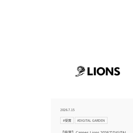
2026.7.15
#受賞
#DIGITAL GARDEN
【受賞】Cannes Lions 2026でDIGITAL