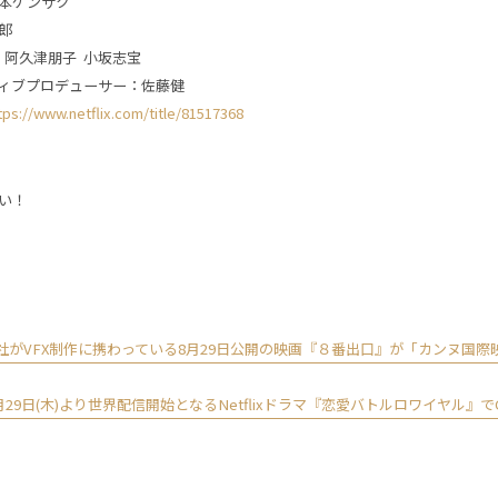
本ケンサク
郎
 阿久津朋子 小坂志宝
ィブプロデューサー：佐藤健
tps://www.netflix.com/title/81517368
い！
当社がVFX制作に携わっている8月29日公開の映画『８番出口』が「カンヌ国際
29日(木)より世界配信開始となるNetflixドラマ『恋愛バトルロワイヤル』でC