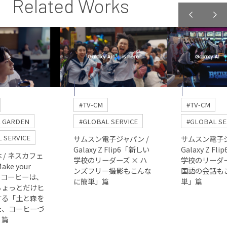
Related Works
#TV-CM
#TV-CM
L GARDEN
#GLOBAL SERVICE
#GLOBAL SE
 SERVICE
サムスン電子ジャパン /
サムスン電子ジ
Galaxy Z Flip6「新しい
Galaxy Z F
 / ネスカフェ
学校のリーダーズ × ハ
学校のリーダー
ke your
ンズフリー撮影もこんな
国語の会話も
そのコーヒーは、
に簡単」篇
単」篇
ちょっとだけヒ
する「土と森を
た、コーヒーづ
」篇