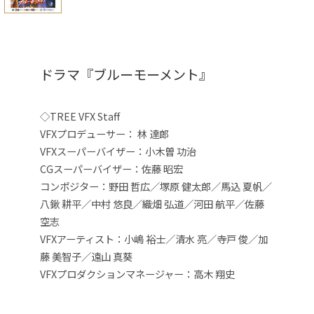
ドラマ『ブルーモーメント』
◇TREE VFX Staff
VFXプロデューサー： 林 達郎
VFXスーパーバイザー：小木曽 功治
CGスーパーバイザー：佐藤 昭宏
コンポジター：野田 哲広／塚原 健太郎／馬込 夏帆／
八鍬 耕平／中村 悠良／織畑 弘道／河田 航平／佐藤
空志
VFXアーティスト：小嶋 裕士／清水 亮／寺戸 俊／加
藤 美智子／遠山 真葵
VFXプロダクションマネージャー：高木 翔史