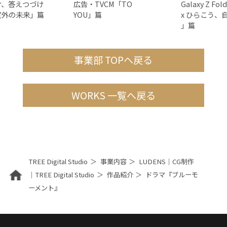
け、答えつづけ
広告・TVCM「TO
Galaxy Z F
定外の未来」篇
YOU」篇
x ひらこう、
」篇
事業部 TOPへ戻る
WORKS 一覧へ戻る
TREE Digital Studio
事業内容
LUDENS｜CG制作
｜TREE Digital Studio
作品紹介
ドラマ『ブルーモ
ーメント』