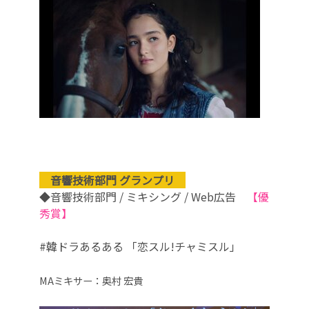
音響技術部門 グランプリ
◆音響技術部門 / ミキシング / Web広告
【優
秀賞】
#韓ドラあるある 「恋スル!チャミスル」
MAミキサー：奥村 宏貴