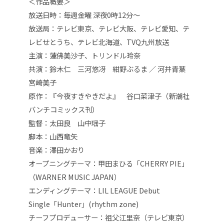
＜作品概要＞
放送日時：毎週金曜 深夜0時12分〜
放送局：テレビ東京、テレビ大阪、テレビ愛知、テ
レビせとうち、テレビ北海道、TVQ九州放送
主演：蓮佛美沙子、トリンドル玲奈
共演：鈴木仁 三河悠冴 紺野ぶるま ／ 河井青葉
宮崎美子
原作：『今夜すきやきだよ』 谷口菜津子（新潮社
バンチコミックス刊）
監督：太田良 山中瑶子
脚本：山西竜矢
音楽：澤田かおり
オープニングテーマ：甲田まひる「CHERRY PIE」
（WARNER MUSIC JAPAN）
エンディングテーマ：LIL LEAGUE Debut
Single「Hunter」(rhythm zone)
チーフプロデューサー：祖父江里奈（テレビ東京）