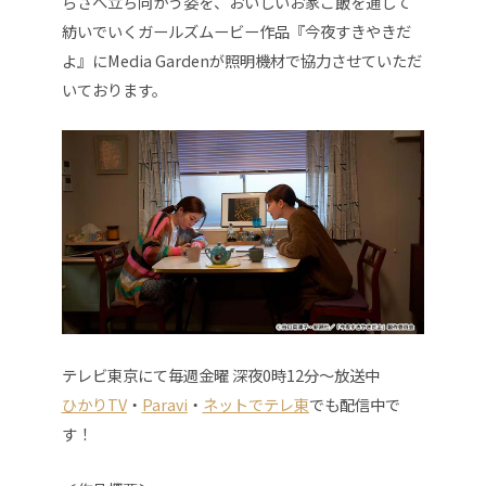
らさへ立ち向かう姿を、おいしいお家ご飯を通して
紡いでいくガールズムービー作品『今夜すきやきだ
よ』にMedia Gardenが照明機材で協力させていただ
いております。
テレビ東京にて毎週金曜 深夜0時12分〜放送中
ひかりTV
・
Paravi
・
ネットでテレ東
でも配信中で
す！