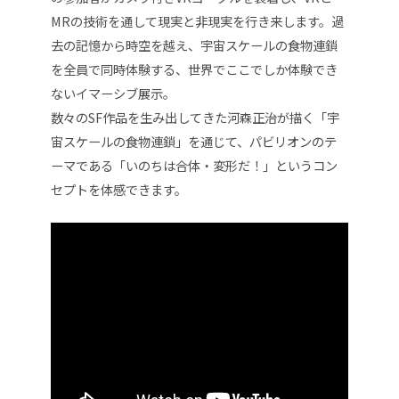
MRの技術を通して現実と非現実を行き来します。過
去の記憶から時空を越え、宇宙スケールの食物連鎖
を全員で同時体験する、世界でここでしか体験でき
ないイマーシブ展示。
数々のSF作品を生み出してきた河森正治が描く「宇
宙スケールの食物連鎖」を通じて、パビリオンのテ
ーマである「いのちは合体・変形だ！」というコン
セプトを体感できます。