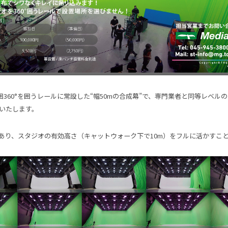
囲360°を囲うレールに常設した“幅50mの合成幕”で、専門業者と同等レベル
いたします。
mあり、スタジオの有効高さ（キャットウォーク下で10m）をフルに活かすこ