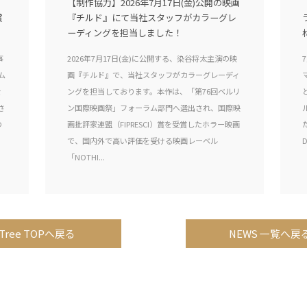
【制作協力】2026年7月17日(金)公開の映画
賞
『チルド』にて当社スタッフがカラーグレ
ーディングを担当しました！
事
2026年7月17日(金)に公開する、染谷将太主演の映
ム
画『チルド』で、当社スタッフがカラーグレーディ
を
ングを担当しております。本作は、「第76回ベルリ
さ
ン国際映画祭」フォーラム部門へ選出され、国際映
の
画批評家連盟（FIPRESCI）賞を受賞したホラー映画
で、国内外で高い評価を受ける映画レーベル
D
「NOTHI...
Tree TOPへ戻る
NEWS 一覧へ戻