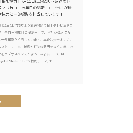
【撮影協力】7月11日(土)夜9時〜放送のド
ラマ『告白－25年目の秘密－』で当社が機
材協力と一部撮影を担当しています！
7月11日(土)夜9時より放送開始の日本テレビ系ドラ
マ『告白－25年目の秘密－』で、当社が機材協力
と一部撮影を担当しています。本作は完全オリジナ
ルストーリーで、純愛と狂気の狭間を描く25年にわ
たるラブサスペンスとなっています。 ＜TREE
igital Studio Staff＞撮影チーフ／B...
る