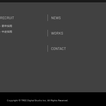
RECRUIT
NEWS
- 新卒採用
- 中途採用
WORKS
CONTACT
Copyright © TREE Digital Studio Inc. All Rights Reserved.