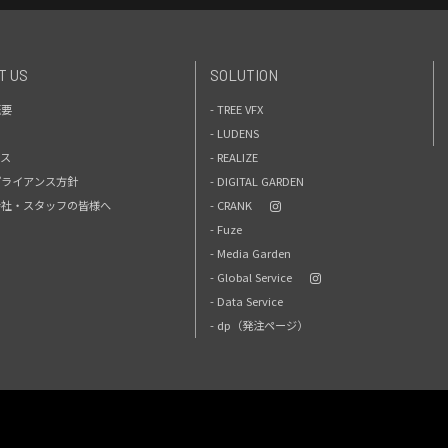
T US
SOLUTION
概要
- TREE VFX
- LUDENS
セス
- REALIZE
プライアンス方針
- DIGITAL GARDEN
力会社・スタッフの皆様へ
- CRANK
- Fuze
- Media Garden
- Global Service
- Data Service
- dp（発注ページ）