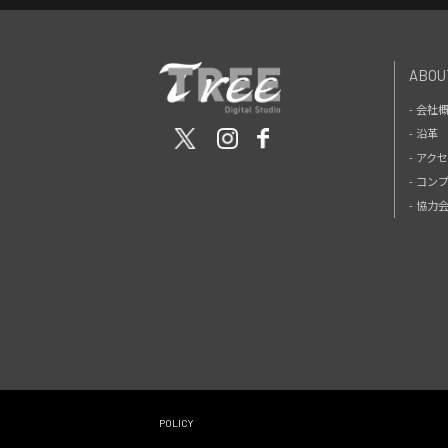
ABOU
- 会社
- 沿革
- アク
- コン
- 協
POLICY