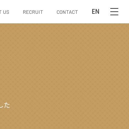
EN
T US
RECRUIT
CONTACT
した