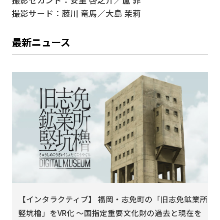
撮影サード：藤川 竜馬／大島 茉莉
最新ニュース
2
える
【インタラクティブ】 福岡・志免町の「旧志免鉱業所
竪坑櫓」をVR化 〜国指定重要文化財の過去と現在を