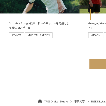
Google / Google検索「日本のサッカーを応援しよ
Google /
う 堂安律選手」篇
う」
#TV-CM
#DIGITAL GARDEN
#TV-CM
TREE Digital Studio
事業内容
TREE Digital