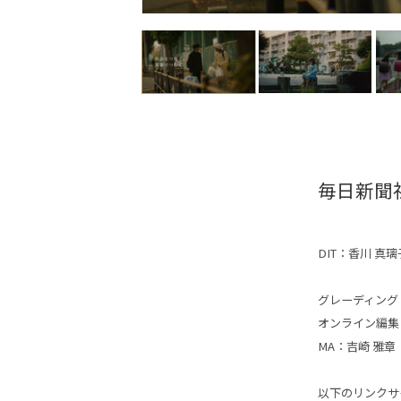
毎日新聞社
DIT：
香川 真璃
グレーディング
オンライン編集
MA：吉崎 雅章
以下のリンクサ