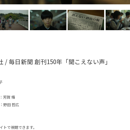
 / 毎日新聞 創刊150年「聞こえない声」
子
：芳賀 脩
：野田 哲広
イトで視聴できます。