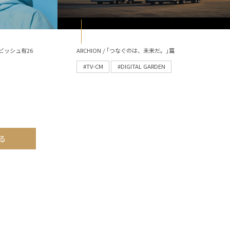
ビッシュ有26
ARCHION / ｢つなぐのは、未来だ。｣篇
#TV-CM
#DIGITAL GARDEN
る