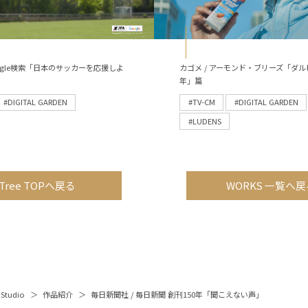
 Google検索「日本のサッカーを応援しよ
カゴメ / アーモンド・ブリーズ「ダル
年」篇
#DIGITAL GARDEN
#TV-CM
#DIGITAL GARDEN
#LUDENS
Tree TOPへ戻る
WORKS 一覧へ戻
 Studio
作品紹介
毎日新聞社 / 毎日新聞 創刊150年「聞こえない声」