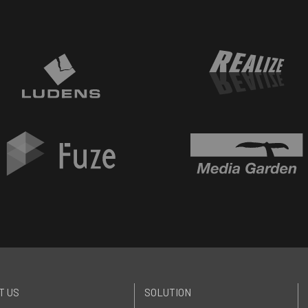
T US
SOLUTION