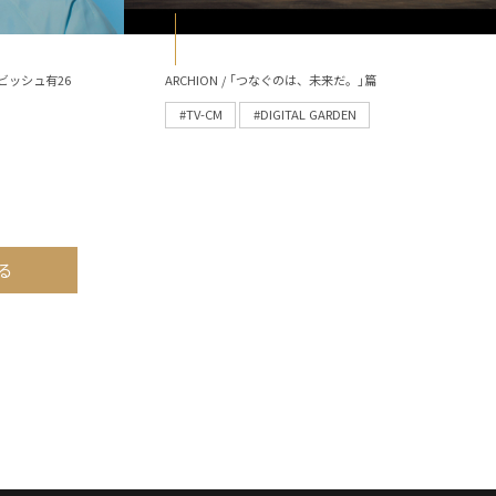
ビッシュ有26
ARCHION / ｢つなぐのは、未来だ。｣篇
#TV-CM
#DIGITAL GARDEN
る