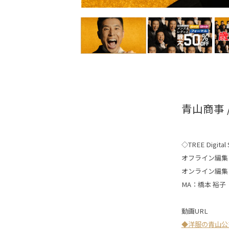
青山商事
◇TREE Digital S
オフライン編集
オンライン編集
MA：橋本 裕子
動画URL
◆洋服の青山公