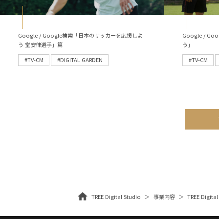
Google / Google検索「日本のサッカーを応援しよ
Google /
う 堂安律選手」篇
う」
#TV-CM
#DIGITAL GARDEN
#TV-CM
TREE Digital Studio
事業内容
TREE Digital