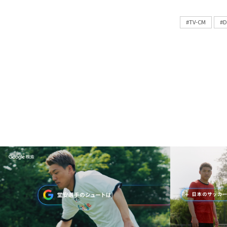
#TV-CM
#D