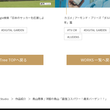
 Google検索「日本のサッカーを応援しよ
カゴメ / アーモンド・ブリーズ「ダル
年」篇
#DIGITAL GARDEN
#TV-CM
#DIGITAL GARDEN
#LUDENS
Tree TOPへ戻る
WORKS 一覧へ戻
 Studio
作品紹介
青山商事 / 洋服の青山「最強コスパワー！歳末バーゲン！！」