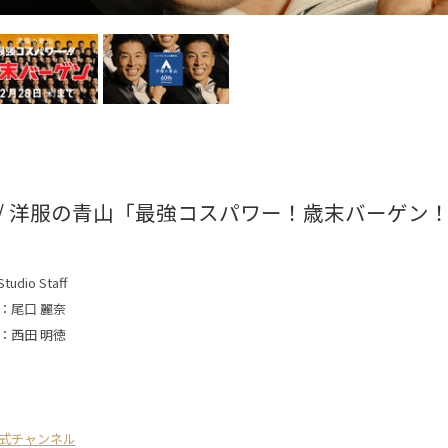
 / 洋服の青山「最強コスパワー！歳末バーゲン
tudio Staff
：尾口 麗奈
：西田 明徳
式チャンネル