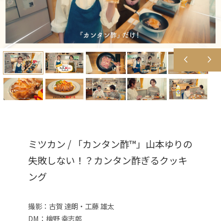
ミツカン / 「カンタン酢™」山本ゆりの
失敗しない！？カンタン酢ぎるクッキ
ング
撮影：古賀 達朗・工藤 雄太
DM：檜野 幸志郎