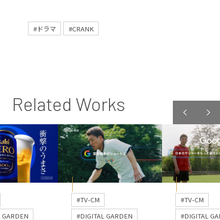
#ドラマ
#CRANK
Related Works
#TV-CM
#TV-CM
L GARDEN
#DIGITAL GARDEN
#DIGITAL G