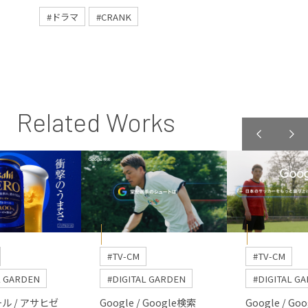
#ドラマ
#CRANK
Related Works
#TV-CM
#TV-CM
L GARDEN
#DIGITAL GARDEN
#DIGITAL G
ル / アサヒゼ
Google / Google検索
Google / Go