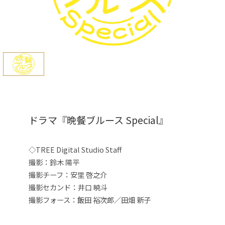
ドラマ『晩餐ブルース Special』
◇TREE Digital Studio Staff
撮影：鈴木 陽平
撮影チーフ：安里 啓之介
撮影セカンド：
井口 暁斗
撮影フォース：飯田 裕次郎／田畑 新子