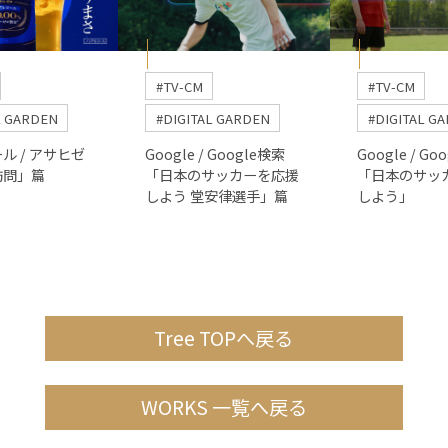
#TV-CM
#TV-CM
L GARDEN
#DIGITAL GARDEN
#DIGITAL G
ル / アサヒゼ
Google / Google検索
Google / Go
訪問」篇
「日本のサッカーを応援
「日本のサッ
しよう 堂安律選手」篇
しよう」
Tree TOPへ戻る
WORKS 一覧へ戻る