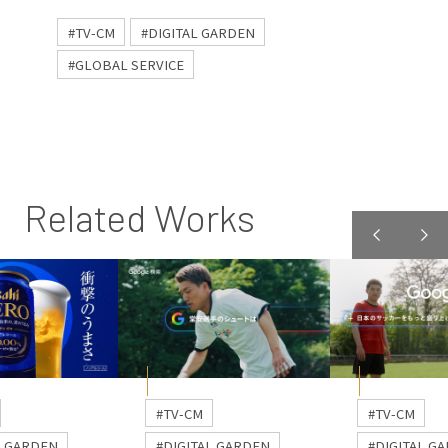
#TV-CM
#DIGITAL GARDEN
#GLOBAL SERVICE
Related Works
#TV-CM
#TV-CM
L GARDEN
#DIGITAL GARDEN
#DIGITAL G