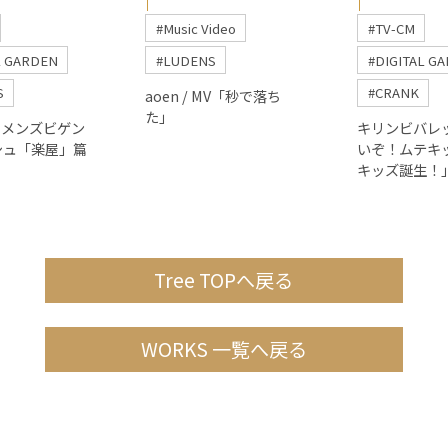
#Music Video
#TV-CM
L GARDEN
#LUDENS
#DIGITAL G
S
#CRANK
aoen / MV「秒で落ち
た」
/ メンズビゲン
キリンビバレッ
シュ「楽屋」篇
いぞ！ムテキ
キッズ誕生！
Tree TOPへ戻る
WORKS 一覧へ戻る