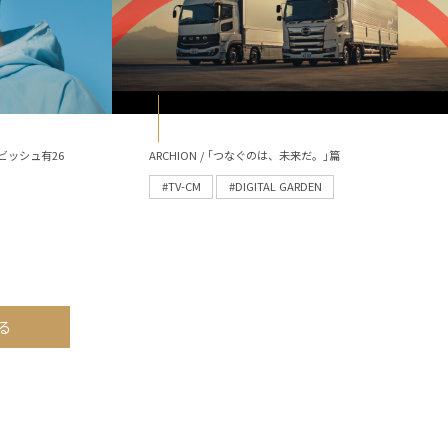
ビッシュ有26
ARCHION / ｢つなぐのは、未来だ。｣篇
#TV-CM
#DIGITAL GARDEN
る