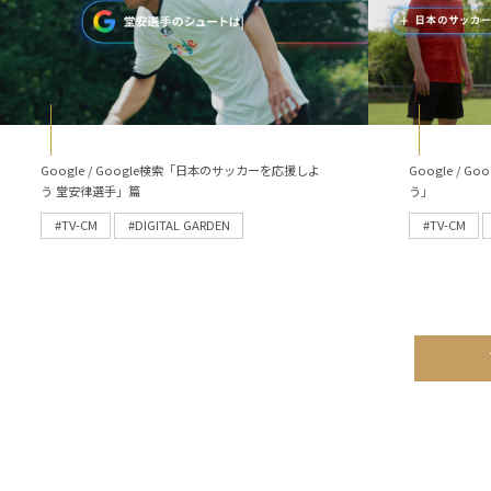
Google / Google検索「日本のサッカーを応援しよ
Google /
う 堂安律選手」篇
う」
#TV-CM
#DIGITAL GARDEN
#TV-CM