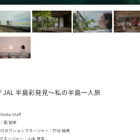
/ JAL 半島彩発見～私の半島一人旅
tudio Staff
：堀 智幸
プロダクションマネージャー：戸谷 柚貴
マネージャー：山本 育実