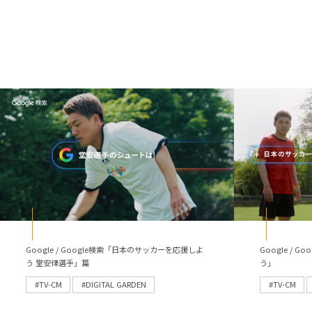
Google / Google検索「日本のサッカーを応援しよ
Google /
う 堂安律選手」篇
う」
#TV-CM
#DIGITAL GARDEN
#TV-CM