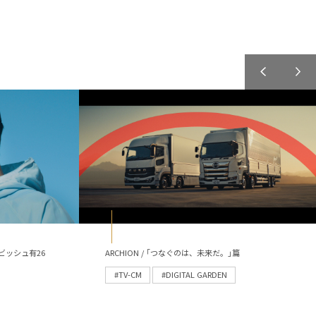
ビッシュ有26
ARCHION / ｢つなぐのは、未来だ。｣篇
#TV-CM
#DIGITAL GARDEN