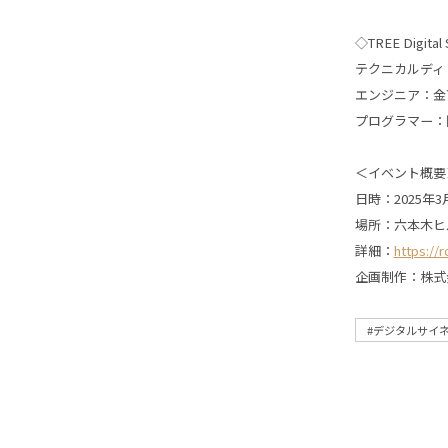
◇TREE Digital S
テクニカルディ
エンジニア：金
プログラマー：
＜イベント概要
日時：2025年3月8
場所：六本木ヒ
詳細：
https://
企画制作：株式会社
#デジタルサイ