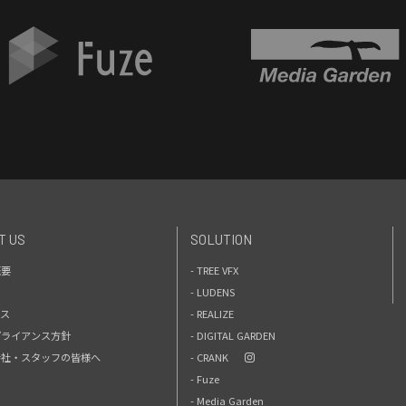
T US
SOLUTION
概要
- TREE VFX
- LUDENS
セス
- REALIZE
プライアンス方針
- DIGITAL GARDEN
力会社・スタッフの皆様へ
- CRANK
- Fuze
- Media Garden