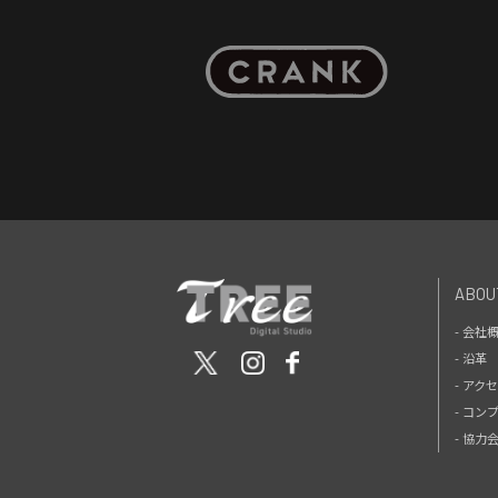
ABOU
- 会社
- 沿革
- アク
- コン
- 協