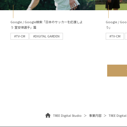
Google / Google検索「日本のサッカーを応援しよ
Google /
う 堂安律選手」篇
う」
#TV-CM
#DIGITAL GARDEN
#TV-CM
TREE Digital Studio
事業内容
TREE Digital