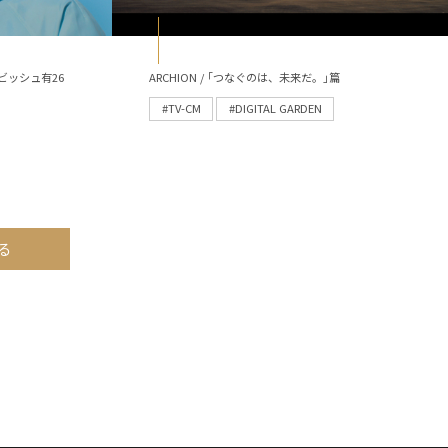
ビッシュ有26
ARCHION / ｢つなぐのは、未来だ。｣篇
#TV-CM
#DIGITAL GARDEN
る