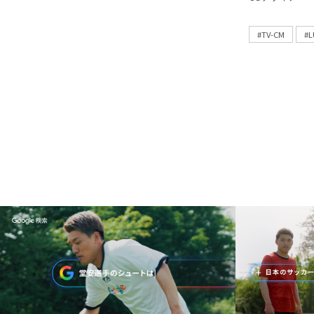
#TV-CM
#L