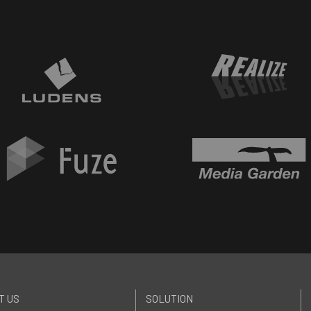
T US
SOLUTION