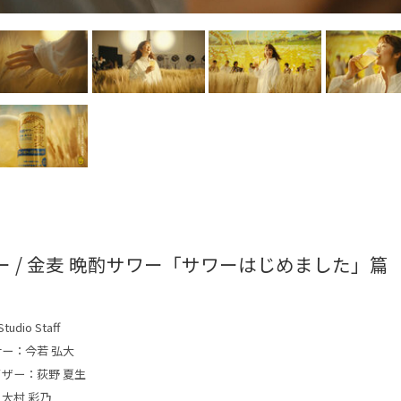
ー / 金麦 晩酌サワー「サワーはじめました」篇
tudio Staff
サー：今若 弘大
イザー：荻野 夏生
大村 彩乃