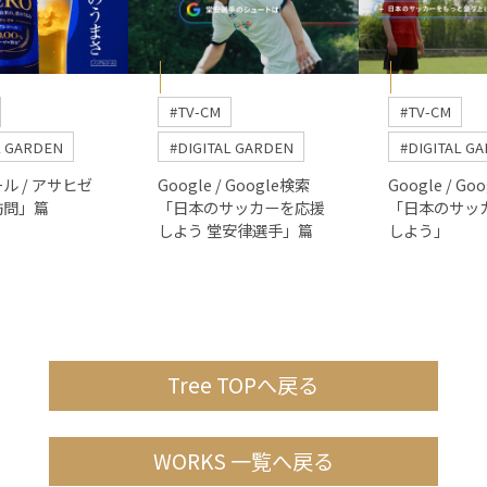
#TV-CM
#TV-CM
L GARDEN
#DIGITAL GARDEN
#DIGITAL G
ル / アサヒゼ
Google / Google検索
Google / Go
訪問」篇
「日本のサッカーを応援
「日本のサッ
しよう 堂安律選手」篇
しよう」
Tree TOPへ戻る
WORKS 一覧へ戻る