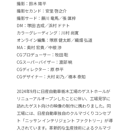
撮影：鈴木 陽平
撮影セカンド：安里 啓之介
撮影サード：藤川 竜馬／張 匯梓
DM：塚田 吉成／浜村 ドナト
カラーグレーディング：川村 尚寛
オンライン編集：塚原 健太郎／織畑 弘道
MA：奥村 宏貴／中根 渉
CGプロデューサー：牧田 聡
CGスーパーバイザー：渡部 暁
CGディレクター：原 恭平
CGデザイナー：大村 彩乃／橋本 泰知
2024年9月に日産自動車栃木工場のゲストホールが
リニューアルオープンしたことに伴い、工場見学に
訪れたゲスト向けの映像の制作に携わりました。同
工場には、日産自動車独自のクルマづくりコンセプ
ト「ニッサン インテリジェント ファクトリー」が導
入されています。革新的な生産技術によるクルマづ