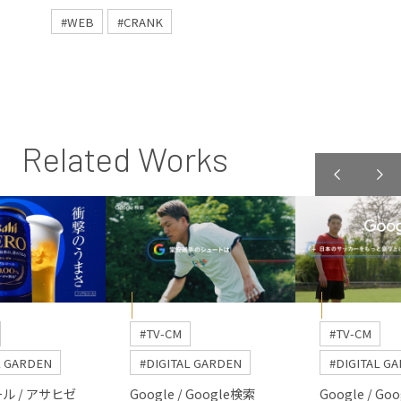
#WEB
#CRANK
Related Works
#TV-CM
#TV-CM
L GARDEN
#DIGITAL GARDEN
#DIGITAL G
ル / アサヒゼ
Google / Google検索
Google / Go