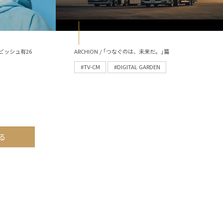
ビッシュ有26
ARCHION / ｢つなぐのは、未来だ。｣篇
#TV-CM
#DIGITAL GARDEN
る