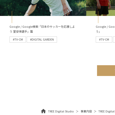
Google / Google検索「日本のサッカーを応援しよ
Google /
う 堂安律選手」篇
う」
#TV-CM
#DIGITAL GARDEN
#TV-CM
TREE Digital Studio
事業内容
TREE Digital