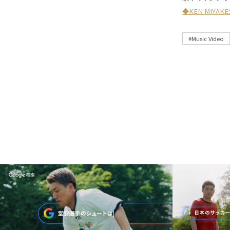
◆KEN MIYA
#Music Video