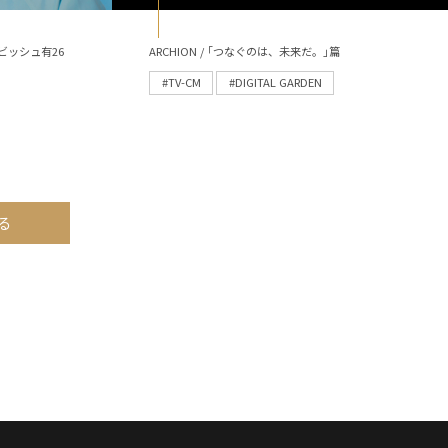
ビッシュ有26
ARCHION / ｢つなぐのは、未来だ。｣篇
#TV-CM
#DIGITAL GARDEN
る