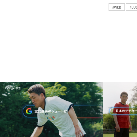
#WEB
#LU