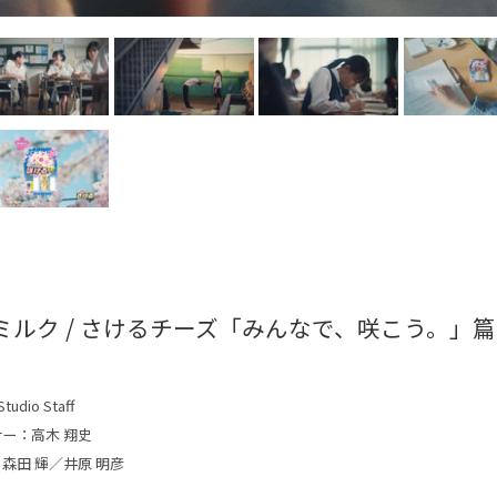
ミルク / さけるチーズ「みんなで、咲こう。」篇
tudio Staff
サー：高木 翔史
森田 輝／井原 明彦