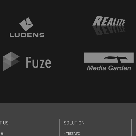
T US
SOLUTION
概要
- TREE VFX