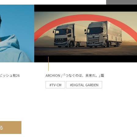
ビッシュ有26
ARCHION / ｢つなぐのは、未来だ。｣篇
#TV-CM
#DIGITAL GARDEN
る