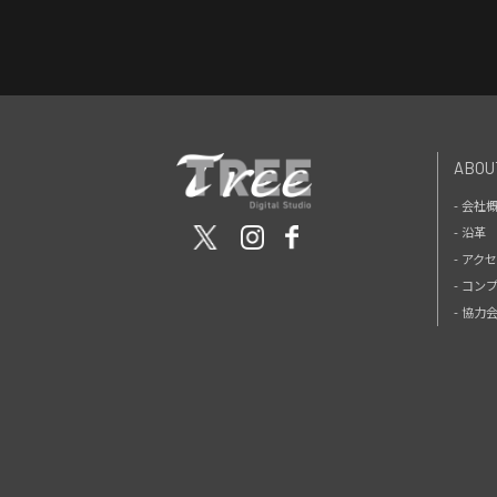
ABOU
- 会社
- 沿革
- アク
- コン
- 協