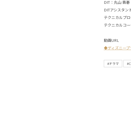
DIT：丸山 晋碁
DITアシスタン
テクニカルプロ
テクニカルコー
動画URL
◆ディズニープ
#ドラマ
#C