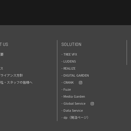
T US
SOLUTION
概要
- TREE VFX
- LUDENS
セス
- REALIZE
プライアンス方針
- DIGITAL GARDEN
力会社・スタッフの皆様へ
- CRANK
- Fuze
- Media Garden
- Global Service
- Data Service
- dp（発注ページ）