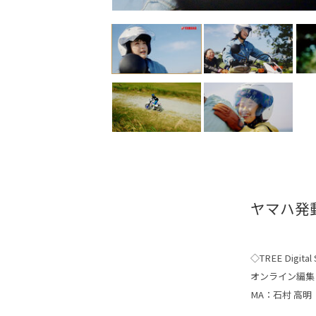
ヤマハ発
◇TREE Digital S
オンライン編集
MA：石村 高明