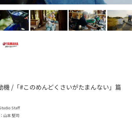
動機 /「#このめんどくさいがたまんない」篇
tudio Staff
：山本 堅司