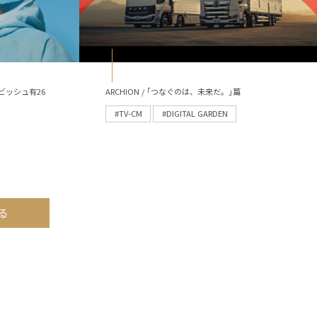
ビッシュ有26
ARCHION / ｢つなぐのは、未来だ。｣篇
#TV-CM
#DIGITAL GARDEN
る