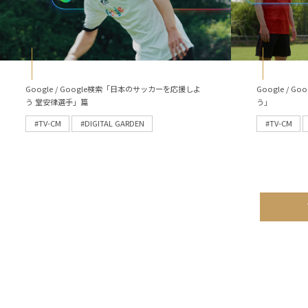
Google / Google検索「日本のサッカーを応援しよ
Google /
う 堂安律選手」篇
う」
#TV-CM
#DIGITAL GARDEN
#TV-CM