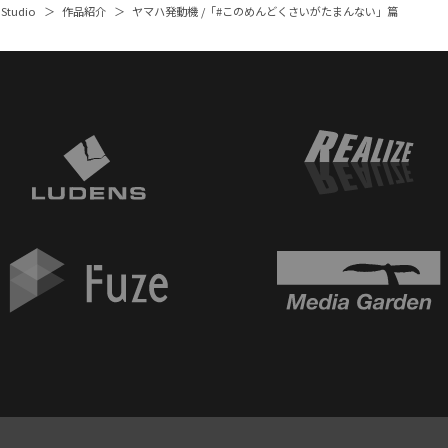
 Studio
作品紹介
ヤマハ発動機 /「#このめんどくさいがたまんない」篇