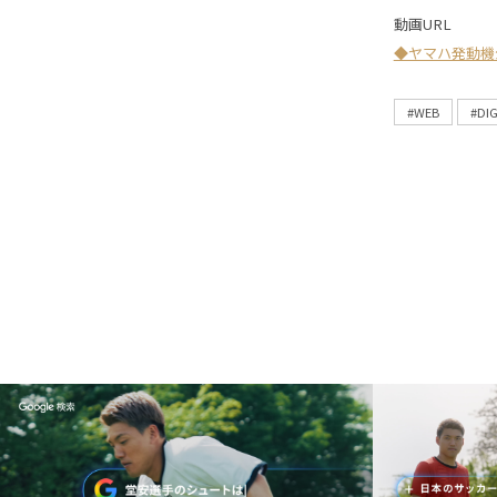
動画URL
◆ヤマハ発動機
#WEB
#DI