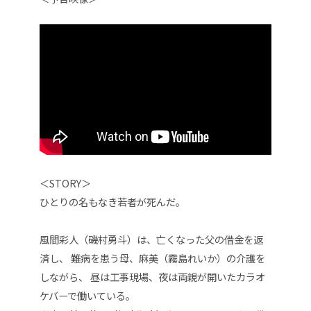
＜STORY＞
ひとりの名もなき若者が死んだ。
風間彩人（磯村勇斗）は、亡くなった父の借金を返
済し、 難病を患う母、麻美（霧島れいか）の介護を
しながら、 昼は工事現場、夜は両親が開いたカラオ
ケバーで働いている。