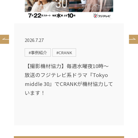
2026.7.27
2
#事例紹介
#CRANK
【撮影機材協力】毎週水曜夜10時〜
放送のフジテレビ系ドラマ『Tokyo
middle 30』でCRANKが機材協力して
が
います！