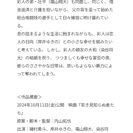
彩人の弟・壮平（福山翔大）も同居し、同じく、 借
金返済と介護を担いながら、 父の背を追って始めた
総合格闘技の選手として日々練習に明け暮れてい
る。
息の詰まるような生活に蝕まれながらも、 彩人は恋
人の日向（岸井ゆきの）との小さな幸せを掴みたい
と考えている。 しかし、彩人の親友の大和（染谷将
太）の結婚を祝う、 つつましくも幸せな宴会の夜、
彼らのささやかな日常は、思いもよらない暴力によ
って奪われてしまう。
＜作品概要＞
2024年10月11日(金)公開 映画『若き見知らぬ者た
ち』
原案・脚本・監督：内山拓也
出演：磯村勇斗、岸井ゆきの、福山翔大、染谷将