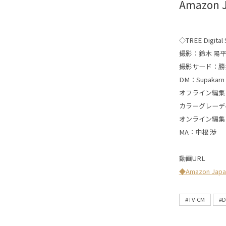
Amazon
◇TREE Digital S
撮影：鈴木 陽
撮影サード：勝
DM：Supakarn
オフライン編集
カラーグレーデ
オンライン編集
MA：中根 渉
動画URL
◆Amazon J
#TV-CM
#D