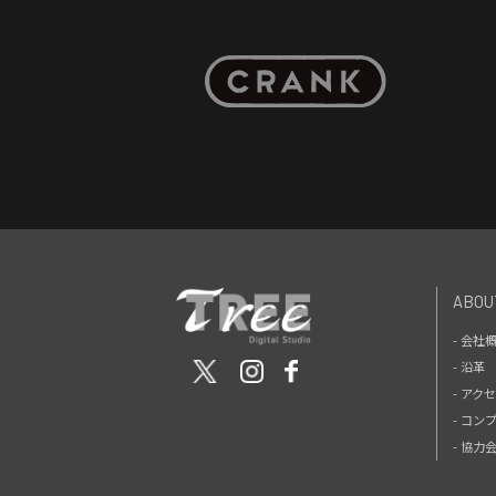
ABOU
- 会社
- 沿革
- アク
- コン
- 協