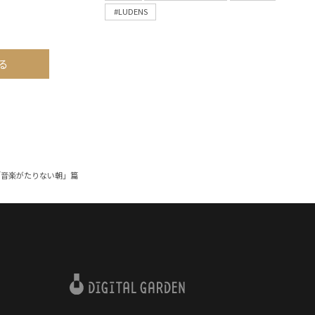
#LUDENS
る
usic「音楽がたりない朝」篇