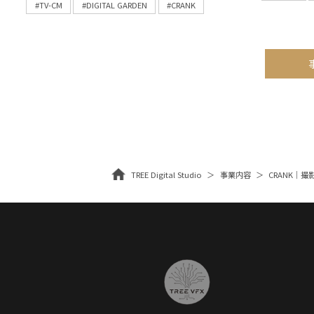
#TV-CM
#DIGITAL GARDEN
#CRANK
TREE Digital Studio
事業内容
CRANK｜撮影・