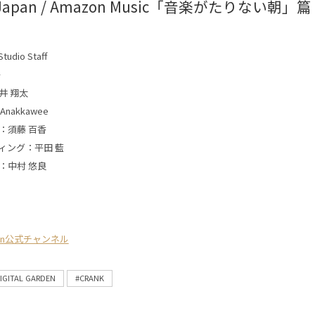
 Japan / Amazon Music「音楽がたりない朝」篇
tudio Staff
平
井 翔太
 Anakkawee
：須藤 百香
ィング：平田 藍
：中村 悠良
apan公式チャンネル
IGITAL GARDEN
#CRANK