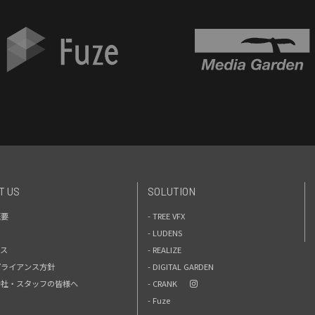
T US
SOLUTION
概要
- TREE VFX
- LUDENS
セス
- REALIZE
プライアンス方針
- DIGITAL GARDEN
力会社・スタッフの皆様へ
- CRANK
- Fuze