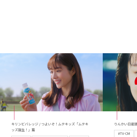
キリンビバレッジ / つよいぞ！ムテキッズ「ムテキ
りんかい日産建
ッズ誕生！」篇
#TV-CM