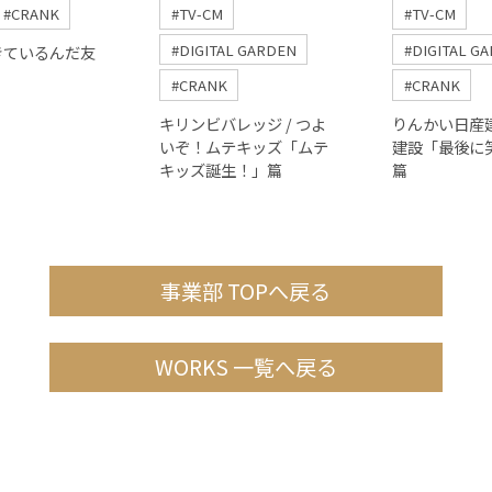
#CRANK
#TV-CM
#TV-CM
#DIGITAL GARDEN
#DIGITAL G
きているんだ友
』
#CRANK
#CRANK
キリンビバレッジ / つよ
りんかい日産建設
いぞ！ムテキッズ「ムテ
建設「最後に
キッズ誕生！」篇
篇
事業部 TOPへ戻る
WORKS 一覧へ戻る