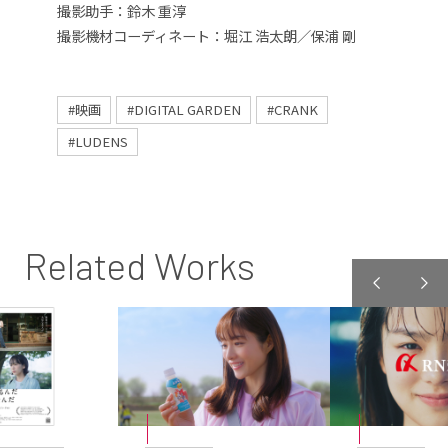
撮影助手：鈴木 重淳
撮影機材コーディネート：堀江 浩太朗／保浦 剛
#映画
#DIGITAL GARDEN
#CRANK
#LUDENS
Related Works