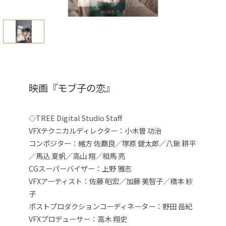
映画『モブ子の恋』
◇TREE Digital Studio Staff
VFXテクニカルディレクター：小木曽 功治
コンポジター：
緒方 佐覇良／塚原
健太郎／八鍬 耕平
／馬込 夏帆／高山 翔／相馬 亮
CGスーパーバイザー：上野 雅志
VFXアーティスト：佐藤 昭宏／加藤 美智子／橋本 紗
子
ポストプロダクションコーディネーター：野田 岳紀
VFXプロデューサー：高木 翔史