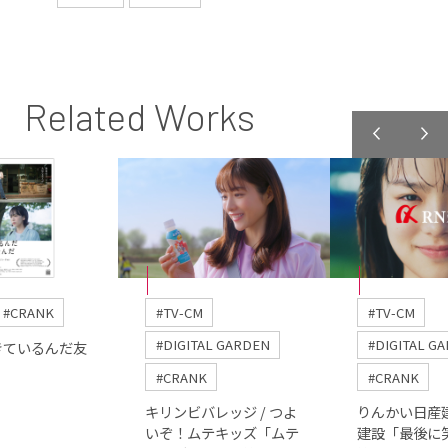
Related Works
#CRANK
#TV-CM
#TV-CM
#DIGITAL GARDEN
#DIGITAL G
きているんだ友
』
#CRANK
#CRANK
キリンビバレッジ / つよ
りんかい日産建設
いぞ！ムテキッズ「ムテ
建設「最後に