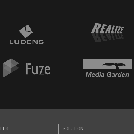
T US
SOLUTION