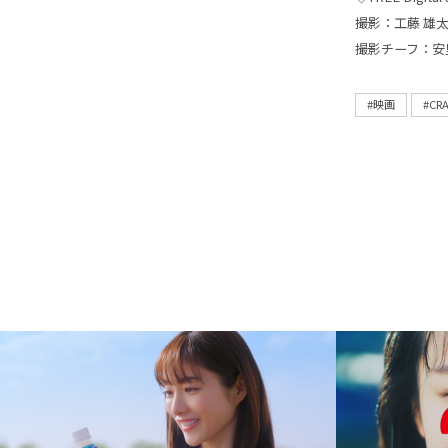
撮影：工藤 雄
撮影チーフ：安
#映画
#CR