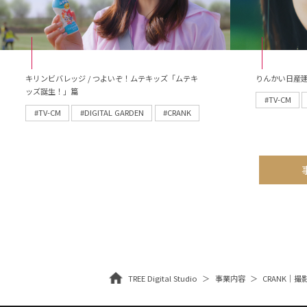
キリンビバレッジ / つよいぞ！ムテキッズ「ムテキ
りんかい日産建
ッズ誕生！」篇
#TV-CM
#TV-CM
#DIGITAL GARDEN
#CRANK
TREE Digital Studio
事業内容
CRANK｜撮影・