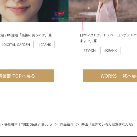
設 / RN建設「最後に笑うのは」篇
日本マクドナルド / ベーコンポテト
ままで」篇
#DIGITAL GARDEN
#CRANK
#TV-CM
#CRANK
事業部 TOPへ戻る
WORKS 一覧へ戻
撮影機材｜TREE Digital Studio
作品紹介
映画『生きているんだ友達なんだ』