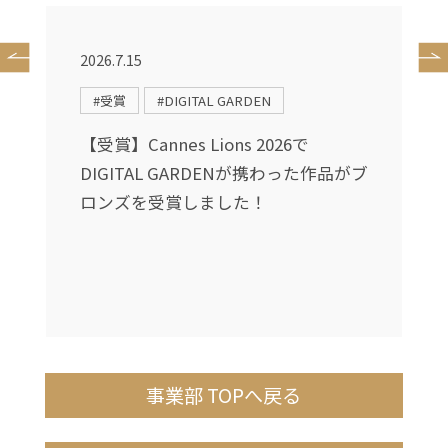
2026.7.15
2
#受賞
#DIGITAL GARDEN
に
【受賞】Cannes Lions 2026で
ィ
DIGITAL GARDENが携わった作品がブ
ュ
ロンズを受賞しました！
事業部 TOPへ戻る