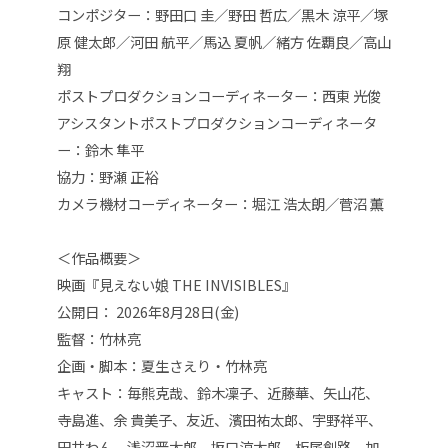
コンポジター：野田口 圭／野田 哲広／黒木 涼平／塚
原 健太郎／河田 航平／馬込 夏帆／緒方 佐覇良／高山
翔
ポストプロダクションコーディネーター：西東 光俊
アシスタントポストプロダクションコーディネータ
ー：鈴木 隼平
協力：野瀬 正裕
カメラ機材コーディネーター：堀江 浩太朗／菅沼 薫
＜作品概要＞
映画『見えない娘 THE INVISIBLES』
公開日： 2026年8月28日(金)
監督：竹林亮
企画・脚本：夏生さえり・竹林亮
キャスト：毎熊克哉、鈴木凜子、近藤華、矢山花、
寺島進、余 貴美子、友近、濱田祐太郎、宇野祥平、
円井わん、浅沼晋太郎、坂口涼太郎、板尾創路、加