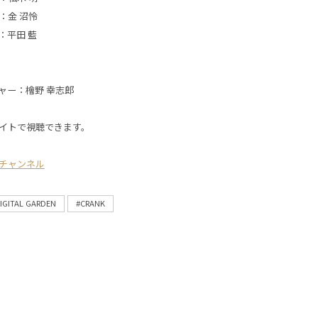
：金 沼怜
：平田 藍
ャー：檜野 幸志郎
イトで視聴できます。
チャンネル
IGITAL GARDEN
#CRANK