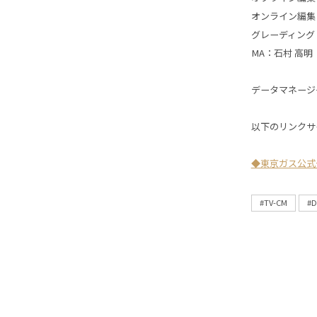
オンライン編集
グレーディング
MA：石村 高明
データマネージ
以下のリンクサ
◆東京ガス公式
#TV-CM
#D