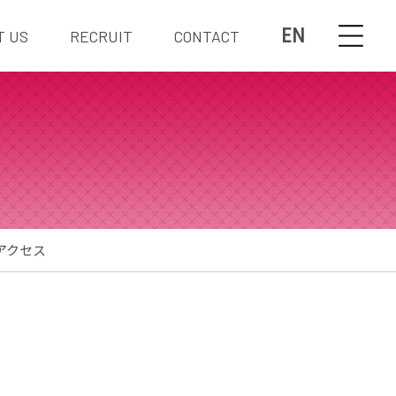
EN
T US
RECRUIT
CONTACT
アクセス