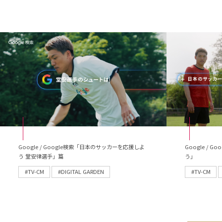
Google / Google検索「日本のサッカーを応援しよ
Google /
う 堂安律選手」篇
う」
#TV-CM
#DIGITAL GARDEN
#TV-CM