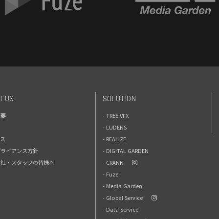
T US
SOLUTION
概要
- TREE VFX
- LUDENS
セス
- REALIZE
プライアンス方針
- DIGITAL GARDEN
力会社・スタッフの皆様へ
- CRANK
- Fuze
- Media Garden
- Global Service
- Data Service