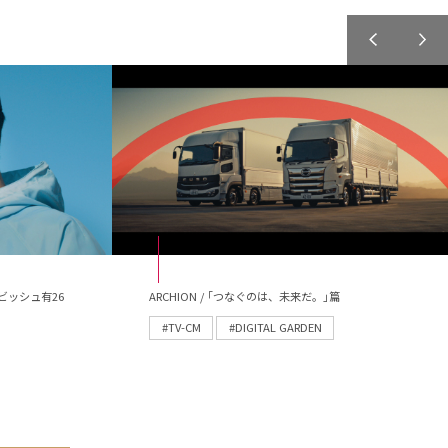
ビッシュ有26
ARCHION / ｢つなぐのは、未来だ。｣篇
#TV-CM
#DIGITAL GARDEN