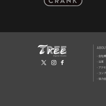
ABOU
- 会社
- 沿革
- アク
- コン
- 協