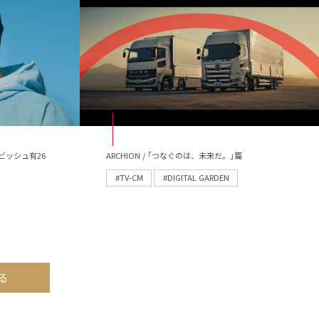
ビッシュ有26
ARCHION / ｢つなぐのは、未来だ。｣篇
#TV-CM
#DIGITAL GARDEN
る