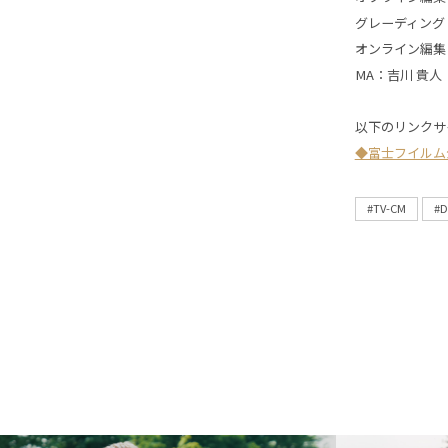
グレーディング
オンライン編集：
MA：吉川 貴人
以下のリンクサ
◆富士フイルム
#TV-CM
#D