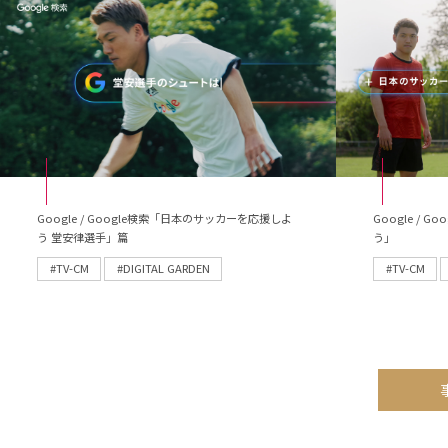
Google / Google検索「日本のサッカーを応援しよ
Google /
う 堂安律選手」篇
う」
#TV-CM
#DIGITAL GARDEN
#TV-CM