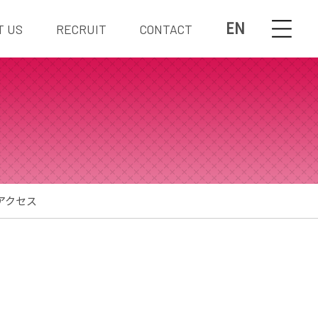
EN
T US
RECRUIT
CONTACT
アクセス