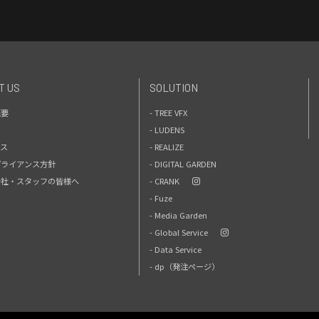
T US
SOLUTION
概要
- TREE VFX
- LUDENS
セス
- REALIZE
プライアンス方針
- DIGITAL GARDEN
力会社・スタッフの皆様へ
- CRANK
- Fuze
- Media Garden
- Global Service
- Data Service
- dp（発注ページ）