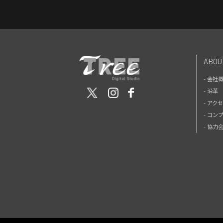
ABOU
- 会社
- 沿革
- アク
- コン
- 協