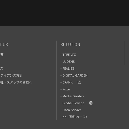
T US
SOLUTION
概要
- TREE VFX
- LUDENS
セス
- REALIZE
プライアンス方針
- DIGITAL GARDEN
力会社・スタッフの皆様へ
- CRANK
- Fuze
- Media Garden
- Global Service
- Data Service
- dp（発注ページ）