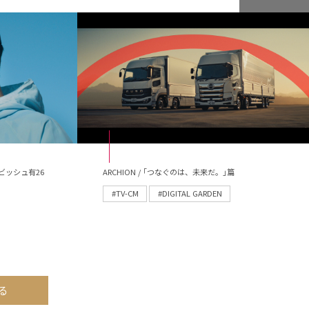
ビッシュ有26
ARCHION / ｢つなぐのは、未来だ。｣篇
#TV-CM
#DIGITAL GARDEN
る