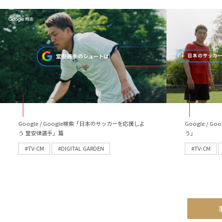
Google / Google検索「日本のサッカーを応援しよ
Google /
う 堂安律選手」篇
う」
#TV-CM
#DIGITAL GARDEN
#TV-CM