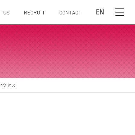
EN
T US
RECRUIT
CONTACT
アクセス