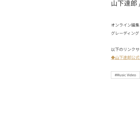
山下達郎 /
オンライン編集
グレーディング
以下のリンクサ
◆山下達郎公式
#Music Video