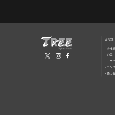
ABOU
- 会社
- 沿革
- アク
- コン
- 協